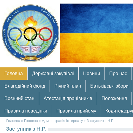
Головна
Державні закупівлі
Новини
Про нас
Благодійний фонд
Річний план
Батьківські збори
Воєнний стан
Атестація працівників
Положення
Правила поведінки
Правила прийому
Коди класру
Головна
»
Головна
»
Адміністрація інтернату
»
Заступник з Н.Р.
Заступник з Н.Р.