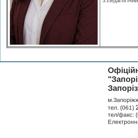
3.Педагогічни
Офіцій
"Запор
Запоріз
м.Запоріжж
тел. (061)
тел/факс: 
Електронн