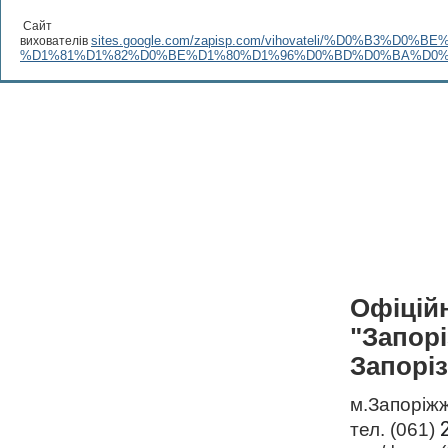
Сайт
sites.google.com/zapisp.com/vihovateli/%D0%B3
вихователів
%D1%81%D1%82%D0%BE%D1%80%D1%96%D0%BD%D0%BA%D0%
Офіцій
"Запор
Запоріз
м.Запоріжж
тел. (061)