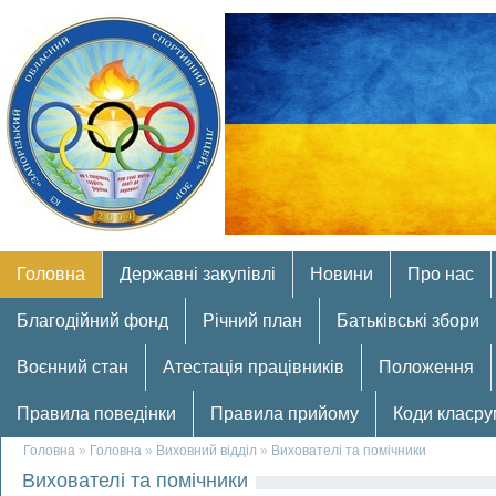
Головна
Державні закупівлі
Новини
Про нас
Благодійний фонд
Річний план
Батьківські збори
Воєнний стан
Атестація працівників
Положення
Правила поведінки
Правила прийому
Коди класру
Головна
»
Головна
»
Виховний відділ
»
Вихователі та помічники
Вихователі та помічники