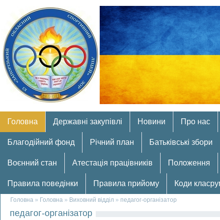
Головна
Державні закупівлі
Новини
Про нас
Благодійний фонд
Річний план
Батьківські збори
Воєнний стан
Атестація працівників
Положення
Правила поведінки
Правила прийому
Коди класру
Головна
»
Головна
»
Виховний відділ
»
педагог-організатор
педагог-організатор