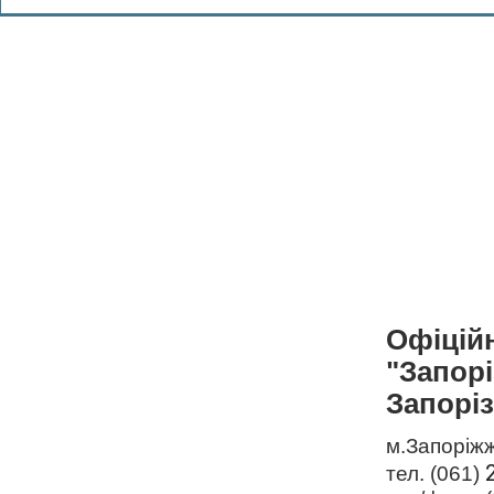
Офіцій
"Запор
Запоріз
м.Запоріжж
тел. (061)