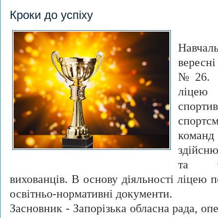
Кроки до успіху
Навчал
вересн
№26. Г
ліцею
спорти
спортс
команд
здійсню
та чо
вихованців. В основу діяльності ліцею п
освітньо-нормативні документи.
Засновник - Запорізька обласна рада, оп