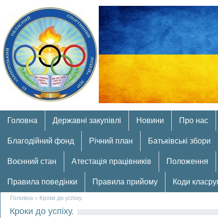
Головна
Державні закупівлі
Новини
Про нас
Благодійний фонд
Річний план
Батьківські збори
Воєнний стан
Атестація працівників
Положення
Правила поведінки
Правила прийому
Коди класру
Головна
»
Кроки до успіху.
Кроки до успіху.